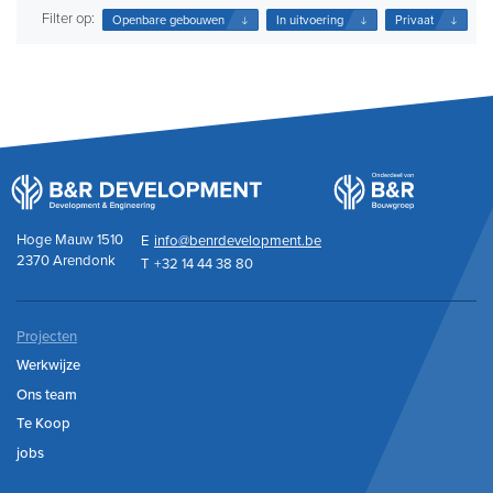
Filter op:
Openbare gebouwen
In uitvoering
Privaat
Hoge Mauw 1510
E
info@benrdevelopment.be
2370 Arendonk
T
+32 14 44 38 80
Projecten
Werkwijze
Ons team
Te Koop
jobs