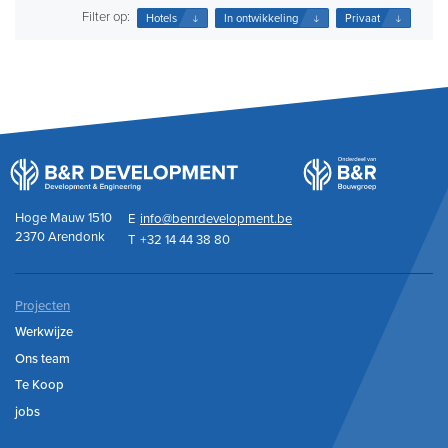
Filter op:
Hotels
In ontwikkeling
Privaat
Hoge Mauw 1510
E
info@benrdevelopment.be
2370 Arendonk
T
+32 14 44 38 80
Projecten
Werkwijze
Ons team
Te Koop
jobs