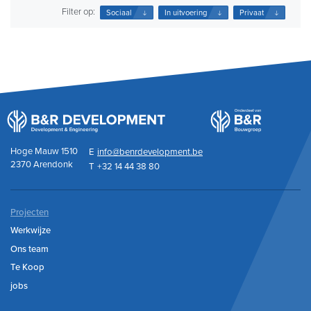
Filter op:
Sociaal
In uitvoering
Privaat
Hoge Mauw 1510
E
info@benrdevelopment.be
2370 Arendonk
T
+32 14 44 38 80
Projecten
Werkwijze
Ons team
Te Koop
jobs