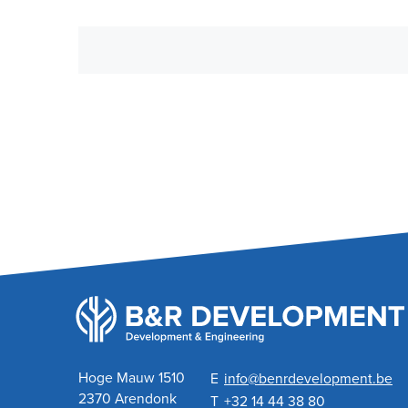
Hoge Mauw 1510
E
info@benrdevelopment.be
2370 Arendonk
T
+32 14 44 38 80