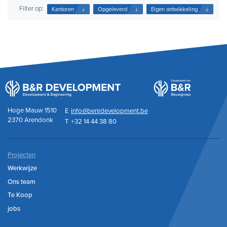
Filter op:
Kantoren
Opgeleverd
Eigen ontwikkeling
Hoge Mauw 1510
E
info@benrdevelopment.be
2370 Arendonk
T
+32 14 44 38 80
Projecten
Werkwijze
Ons team
Te Koop
jobs