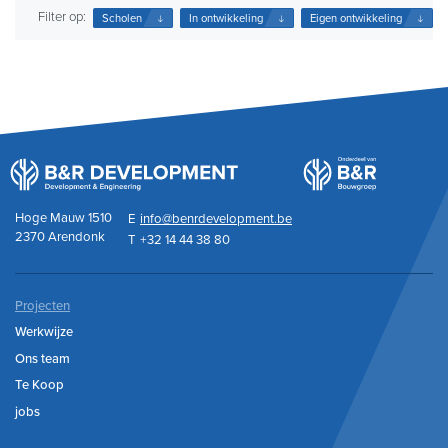
Filter op:
Scholen
In ontwikkeling
Eigen ontwikkeling
Hoge Mauw 1510
E
info@benrdevelopment.be
2370 Arendonk
T
+32 14 44 38 80
Projecten
Werkwijze
Ons team
Te Koop
jobs