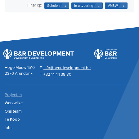
Filter op:
Scholen
In uitvoering
VMSW
Hoge Mauw 1510
E
info@benrdevelopment.be
2370 Arendonk
T
+32 14 44 38 80
Projecten
Werkwijze
Ons team
Te Koop
jobs