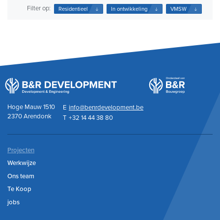
Filter op:
Residentieel
In ontwikkeling
VMSW
Hoge Mauw 1510
E
info@benrdevelopment.be
2370 Arendonk
T
+32 14 44 38 80
Projecten
Werkwijze
Ons team
Te Koop
jobs