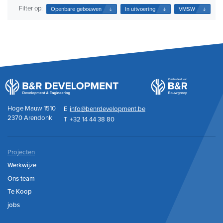
Filter op:
Openbare gebouwen
In uitvoering
VMSW
Hoge Mauw 1510
E
info@benrdevelopment.be
2370 Arendonk
T
+32 14 44 38 80
Projecten
Werkwijze
Ons team
Te Koop
jobs